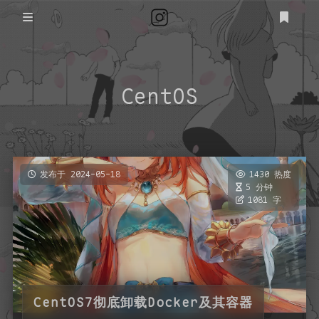
登录
注册
首页
CentOS
归档
Steam
友链
发布于 2024-05-18
1430 热度
5 分钟
状态
1081 字
关于
隐私政策
CentOS7彻底卸载Docker及其容器