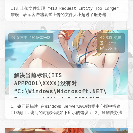
IIS 上传文件出现 “413 Request Entity Too Large”
错误，表示客户端尝试上传的文件大小超过了服务器 …
发布于 2026-02-02
935 热度
3 分钟
566 字
解决当前标识(IIS
APPPOOL\XXXX)没有对
“C:\Windows\Microsoft.NET\
Framework64\v4.0.30319\Tem
1、🎃问题描述 在Windows Server2019数据中心版中搭建
porary ASP.NET Files”的写访
IIS项目，访问的时候出现如下所示的错误： 2、🎀解决办法
问权限的问题
…