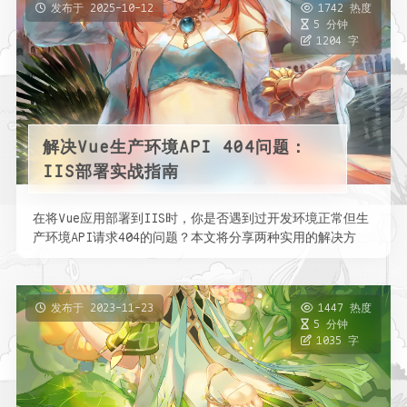
发布于 2025-10-12
1742 热度
5 分钟
1204 字
解决Vue生产环境API 404问题：
IIS部署实战指南
在将Vue应用部署到IIS时，你是否遇到过开发环境正常但生
产环境API请求404的问题？本文将分享两种实用的解决方
案，帮你彻底解决 …
发布于 2023-11-23
1447 热度
5 分钟
1035 字