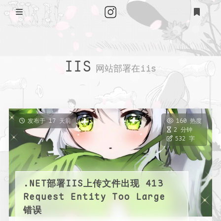
登录
注册
首页
IIS
网站部署在iis
归档
Steam
友链
发布于 17 天前
160 热度
2 分钟
状态
532 字
关于
隐私政策
.NET部署IIS上传文件出现 413
Request Entity Too Large
错误