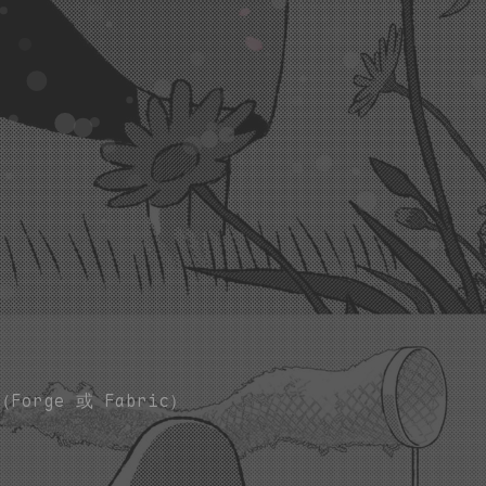
orge 或 Fabric）