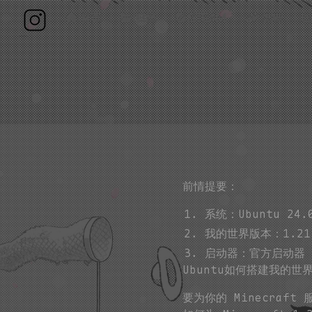
首页
归档
Steam
友链
前情提要：
系统：Ubuntu 24.
我的世界版本：1.21
启动器：官方启动器
Ubuntu如何搭建我的世
要为你的 Minecraft