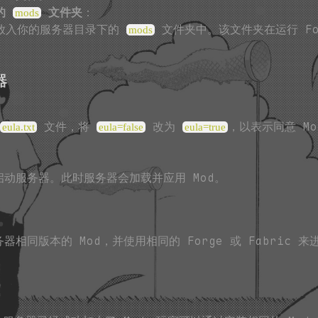
器的
文件夹
：
mods
件放入你的服务器目录下的
文件夹中。该文件夹在运行 For
mods
器
文件，将
改为
，以表示同意 Mo
eula.txt
eula=false
eula=true
动服务器。此时服务器会加载并应用 Mod。
相同版本的 Mod，并使用相同的 Forge 或 Fabric 