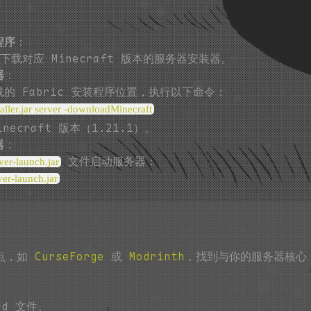
程序
：
下载对应 Minecraft 版本的服务器安装器。
器
：
的 Fabric 安装程序位置，执行以下命令：
staller.jar server -downloadMinecraft
ecraft 版本（1.21.1）。
器
：
文件启动服务器：
ver-launch.jar
ver-launch.jar
站点，如
CurseForge
或
Modrinth
，找到与你的服务器核心（F
d 文件。