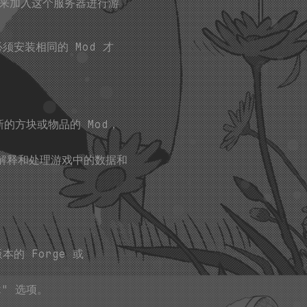
d 来加入这个服务器进行游
必须安装相同的 Mod 才
的方块或物品的 Mod，
确解释和处理游戏中的数据和
的 Forge 或
t" 选项。